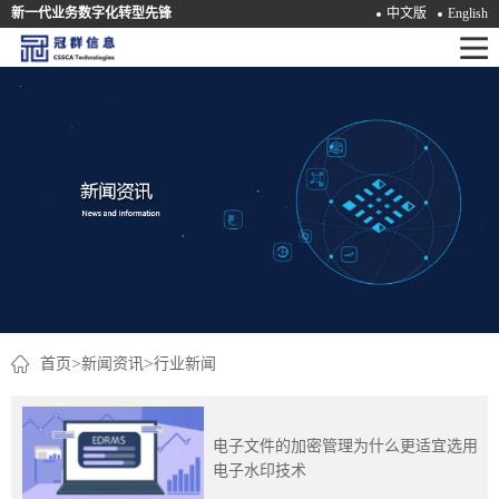
新一代业务数字化转型先锋
中文版
English
首
页
产
品
解
决
方
案
>
>
首页
新闻资讯
行业新闻
咨
询
电子文件的加密管理为什么更适宜选用
电子水印技术
培