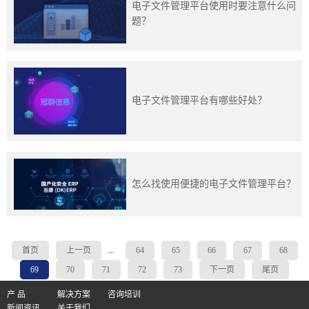
电子文件管理平台使用时要注意什么问
题？
电子文件管理平台有哪些好处？
怎么找使用便捷的电子文件管理平台？
首页
上一页
...
64
65
66
67
68
69
70
71
72
73
下一页
尾页
产 品
解决方案
咨询培训
新闻资讯
关于我们