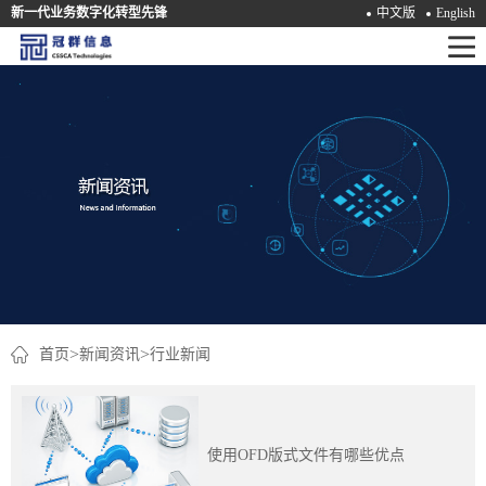
新一代业务数字化转型先锋
中文版
English
首
页
产
品
解
决
方
案
>
>
首页
新闻资讯
行业新闻
咨
询
使用OFD版式文件有哪些优点
培