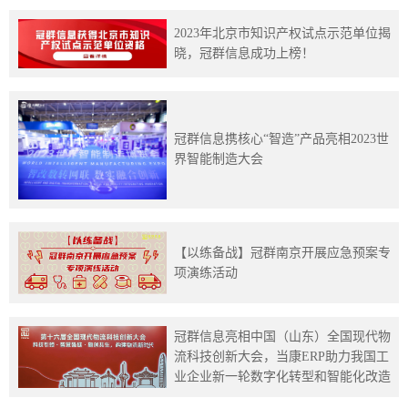
训
2023年北京市知识产权试点示范单位揭
晓，冠群信息成功上榜！
新
闻
资
冠群信息携核心“智造”产品亮相2023世
界智能制造大会
讯
关
于
【以练备战】冠群南京开展应急预案专
项演练活动
我
们
冠群信息亮相中国（山东）全国现代物
流科技创新大会，当康ERP助力我国工
业企业新一轮数字化转型和智能化改造