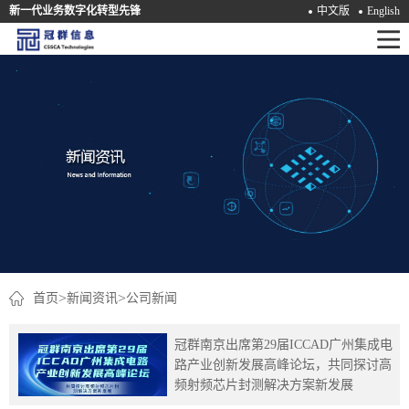
新一代业务数字化转型先锋
中文版
English
首
页
产
品
解
决
方
案
>
>
首页
新闻资讯
公司新闻
咨
冠群南京出席第29届ICCAD广州集成电
询
路产业创新发展高峰论坛，共同探讨高
频射频芯片封测解决方案新发展
培