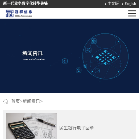
新一代业务数字化转型先锋
中文版
English
首
页
产
品
解
决
方
案
>
>
首页
新闻资讯
咨
询
民生银行电子回单
培