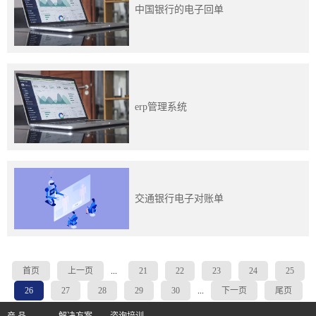
中国银行的电子回单
erp管理系统
交通银行电子对账单
首页
上一页
...
21
22
23
24
25
26
27
28
29
30
...
下一页
尾页