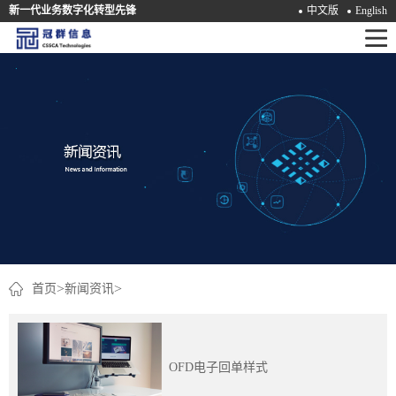
新一代业务数字化转型先锋
中文版
English
首
页
产
品
解
决
方
案
>
>
首页
新闻资讯
咨
询
​OFD电子回单样式
培