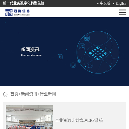
新一代业务数字化转型先锋
中文版
English
首
页
产
品
解
决
方
案
>
>
首页
新闻资讯
行业新闻
咨
询
企业资源计划管理ERP系统
培