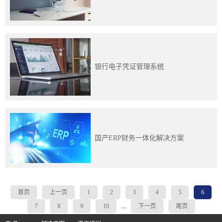
银行电子凭证管理系统
国产ERP财务一体化解决方案
首页
上一页
1
2
3
4
5
6
7
8
9
10
...
下一页
尾页