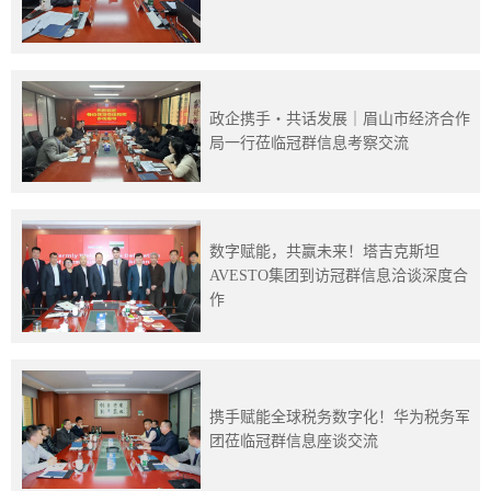
训
新
闻
政企携手・共话发展｜眉山市经济合作
局一行莅临冠群信息考察交流
资
讯
数字赋能，共赢未来！塔吉克斯坦
关
AVESTO集团到访冠群信息洽谈深度合
作
于
我
们
携手赋能全球税务数字化！华为税务军
团莅临冠群信息座谈交流