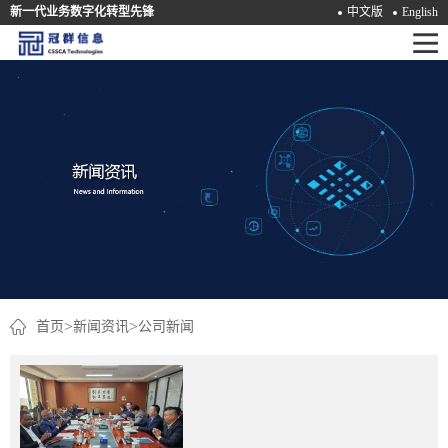
新一代业务数字化转型先锋
中文版
English
首
页
产
品
解
决
方
案
>
>
首页
新闻资讯
公司新闻
咨
询
培