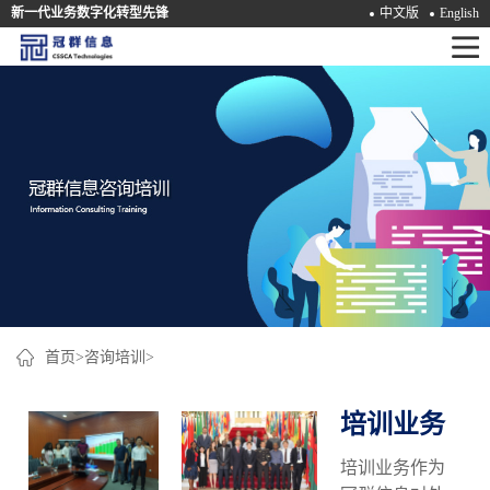
新一代业务数字化转型先锋
中文版
English
首
页
产
品
解
决
方
案
首页
>
咨询培训
>
咨
培训业务
询
培训业务作为
培