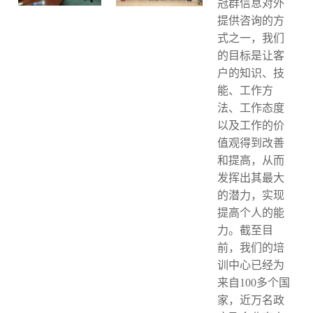
冠群信息对外
提供咨询的方
训
式之一，我们
新
的目标是让客
户的知识、技
闻
能、工作方
资
法、工作态度
以及工作的价
讯
值观得到改善
和提高，从而
关
发挥出其最大
于
的潜力，实现
提高个人的能
我
力。截至目
前，我们的培
们
训中心已经为
来自100多个国
家，近万名政