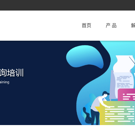
首页
产 品